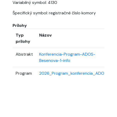
Variabilný symbol: 4130
Špecifický symbol: registračné číslo komory
Prílohy
Typ
Názov
V
prílohy
Abstrakt
Konferencia-Program-ADOS-
6
Besenova-1-info
K
Program
2026_Program_konferencia_ADOS
2.