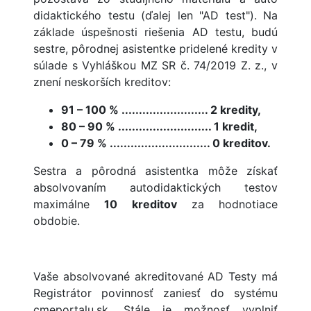
didaktického testu (ďalej len "AD test"). Na
základe úspešnosti riešenia AD testu, budú
sestre, pôrodnej asistentke pridelené kredity v
súlade s Vyhláškou MZ SR č. 74/2019 Z. z., v
znení neskorších kreditov:
91 – 100 % ......................... 2 kredity,
80 – 90 % ........................... 1 kredit,
0 – 79 % ............................. 0 kreditov.
Sestra a pôrodná asistentka môže získať
absolvovaním autodidaktických testov
maximálne
10 kreditov
za hodnotiace
obdobie.
Vaše absolvované akreditované AD Testy má
Registrátor povinnosť zaniesť do systému
cmeportalu.sk. Stále je možnosť vyplniť