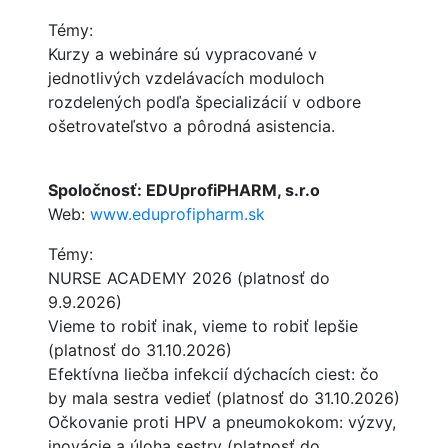
Témy:
Kurzy a webináre sú vypracované v
jednotlivých vzdelávacích moduloch
rozdelených podľa špecializácií v odbore
ošetrovateľstvo a pôrodná asistencia.
Spoločnosť: EDUprofiPHARM, s.r.o
Web:
www.eduprofipharm.sk
Témy:
NURSE ACADEMY 2026 (platnosť do
9.9.2026)
Vieme to robiť inak, vieme to robiť lepšie
(platnosť do 31.10.2026)
Efektívna liečba infekcií dýchacích ciest: čo
by mala sestra vedieť (platnosť do 31.10.2026)
Očkovanie proti HPV a pneumokokom: výzvy,
inovácie a úloha sestry (platnosť do