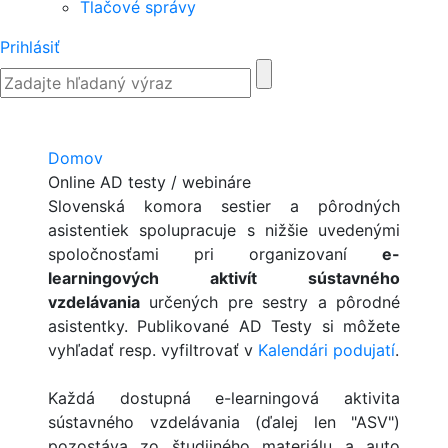
Tlačové správy
Prihlásiť
Domov
Online AD testy / webináre
Slovenská komora sestier a pôrodných
asistentiek spolupracuje s nižšie uvedenými
spoločnosťami pri organizovaní
e-
learningových aktivít sústavného
vzdelávania
určených pre sestry a pôrodné
asistentky. Publikované AD Testy si môžete
vyhľadať resp. vyfiltrovať v
Kalendári podujatí
.
Každá dostupná e-learningová aktivita
sústavného vzdelávania (ďalej len "ASV")
pozostáva zo študijného materiálu a auto