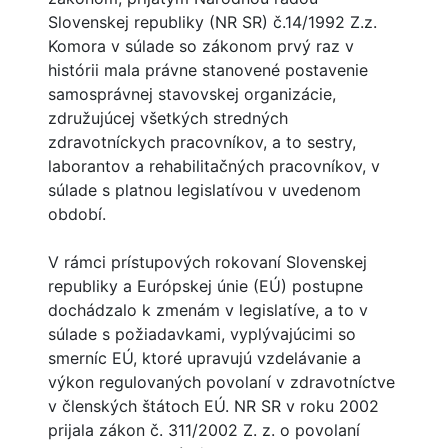
Slovenskej republiky (NR SR) č.14/1992 Z.z.
Komora v súlade so zákonom prvý raz v
histórii mala právne stanovené postavenie
samosprávnej stavovskej organizácie,
združujúcej všetkých stredných
zdravotníckych pracovníkov, a to sestry,
laborantov a rehabilitačných pracovníkov, v
súlade s platnou legislatívou v uvedenom
období.
V rámci prístupových rokovaní Slovenskej
republiky a Európskej únie (EÚ) postupne
dochádzalo k zmenám v legislatíve, a to v
súlade s požiadavkami, vyplývajúcimi so
smerníc EÚ, ktoré upravujú vzdelávanie a
výkon regulovaných povolaní v zdravotníctve
v členských štátoch EÚ. NR SR v roku 2002
prijala zákon č. 311/2002 Z. z. o povolaní