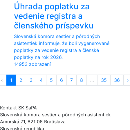
Úhrada poplatku za
vedenie registra a
členského príspevku
Slovenská komora sestier a pôrodných
asistentiek informuje, že boli vygenerované
poplatky za vedenie registra a členské
poplatky na rok 2026.
14953 zobrazení
‹
1
2
3
4
5
6
7
8
...
35
36
›
Kontakt SK SaPA
Slovenská komora sestier a pôrodných asistentiek
Amurská 71, 821 06 Bratislava
Slovenská republika