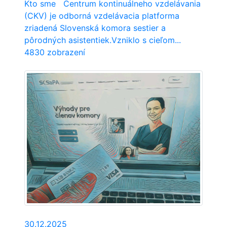
Kto sme Centrum kontinuálneho vzdelávania
(CKV) je odborná vzdelávacia platforma
zriadená Slovenská komora sestier a
pôrodných asistentiek.Vzniklo s cieľom...
4830 zobrazení
30.12.2025