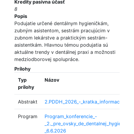
Kredity pasívna účasť
8
Popis
Podujatie určené dentálnym hygieničkám,
zubným asistentom, sestrám pracujúcim v
zubnom lekárstve a praktickým sestrám-
asistentkám. Hlavnou témou podujatia sú
aktuálne trendy v dentálnej praxi a možnosti
medziodborovej spolupráce.
Prílohy
Typ
Názov
prílohy
Abstrakt
2.PDDH_2026_-_kratka_informacia
Program
Program_konferencie_-
_2._pre_ovsky_de_dentalnej_hygieny_-
_6.6.2026