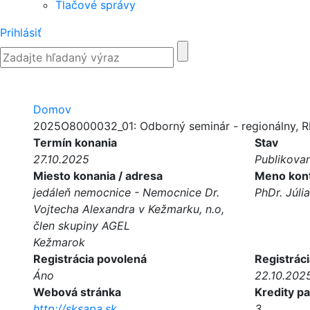
Tlačové správy
Prihlásiť
Domov
2025O8000032_01: Odborný seminár - regionálny, 
Termín konania
Stav
27.10.2025
Publikova
Miesto konania / adresa
Meno kont
jedáleň nemocnice - Nemocnice Dr.
PhDr. Júli
Vojtecha Alexandra v Kežmarku, n.o,
člen skupiny AGEL
Kežmarok
Registrácia povolená
Registráci
Áno
22.10.202
Webová stránka
Kredity pa
http://sksapa.sk
3