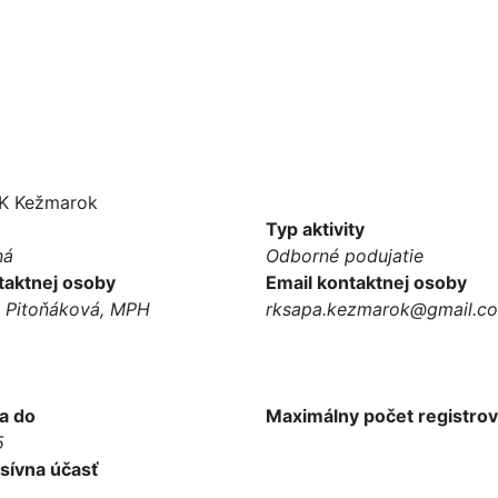
RK Kežmarok
Typ aktivity
ná
Odborné podujatie
aktnej osoby
Email kontaktnej osoby
a Pitoňáková, MPH
rksapa.kezmarok@gmail.c
a do
Maximálny počet registro
5
sívna účasť