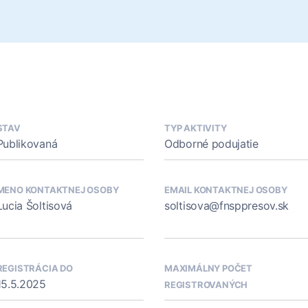
STAV
TYP AKTIVITY
Publikovaná
Odborné podujatie
MENO KONTAKTNEJ OSOBY
EMAIL KONTAKTNEJ OSOBY
Lucia Šoltisová
soltisova@fnsppresov.sk
REGISTRÁCIA DO
MAXIMÁLNY POČET
15.5.2025
REGISTROVANÝCH