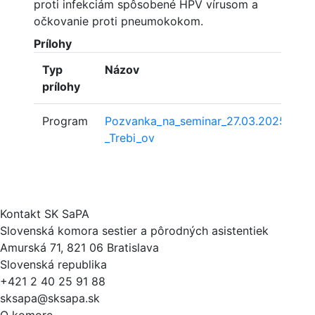
proti infekciám spôsobené HPV vírusom a
očkovanie proti pneumokokom.
Prílohy
Typ
Názov
prílohy
Program
Pozvanka_na_seminar_27.03.2025_-
_Trebi_ov
Kontakt SK SaPA
Slovenská komora sestier a pôrodných asistentiek
Amurská 71, 821 06 Bratislava
Slovenská republika
+421 2 40 25 91 88
sksapa@sksapa.sk