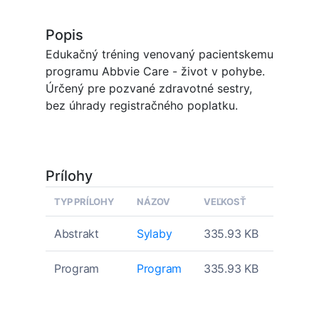
Popis
Edukačný tréning venovaný pacientskemu
programu Abbvie Care - život v pohybe.
Úrčený pre pozvané zdravotné sestry,
bez úhrady registračného poplatku.
Prílohy
TYP PRÍLOHY
NÁZOV
VEĽKOSŤ
Abstrakt
Sylaby
335.93 KB
Program
Program
335.93 KB